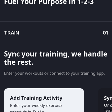
Fuel Your Purpose in 1-2-3
TRAIN
01
Sync your training, we handle
the rest.
Enter your workouts or connect to your training app.
Add Training Activity
Syn
Or c
Enter your weekly exercise
TriD