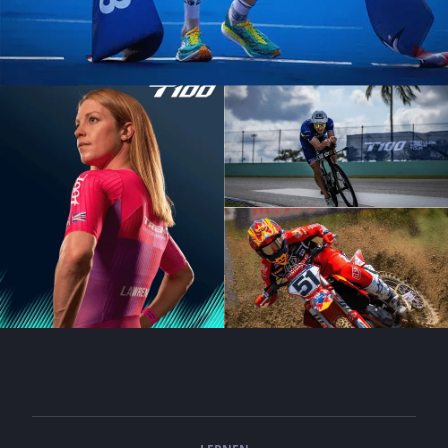
Jan Frodeno
Triathlete
Ben Kanute
Triathlete
Holly Lawrence
Justin Barcia
Triathlete
Triathlete