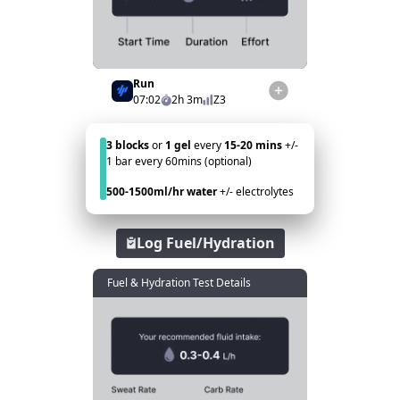
Run
07:02
2h 3m
Z3
3 blocks
or
1 gel
every
15-20 mins
+/-
1 bar every 60mins (optional)
500-1500ml/hr water
+/- electrolytes
Log Fuel/Hydration
Fuel & Hydration Test Details