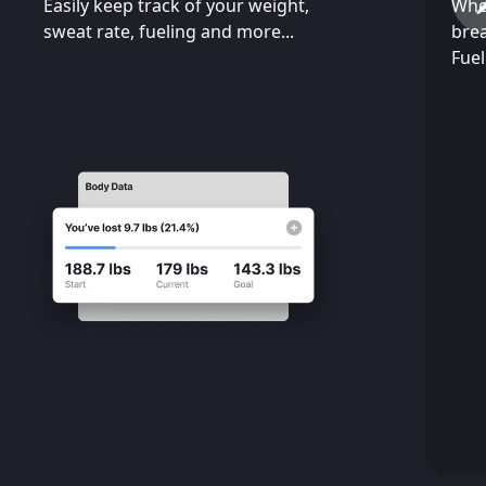
Easily keep track of your weight,
Whe
sweat rate, fueling and more...
brea
Fuel