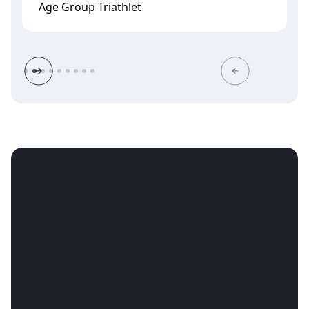
Age Group Triathlet
P
r
Slide 2 of 9.