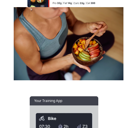
Adaptive.
“I love how Fuelin adjusts to my workouts — a
personal nutrition coach in my pocket.”
- Jack Thompson (Ultra Endurance Cyclist.)
Your Training App