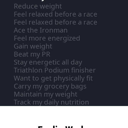
Reduce weight
Feel relaxed before a race
Feel relaxed before a race
Ace the Ironman
Feel more energized
Gain weight
Beat my PR
Stay energetic all day
Triathlon Podium finisher
Want to get physically fit
Carry my grocery bags
Maintain my weight
Track my daily nutrition