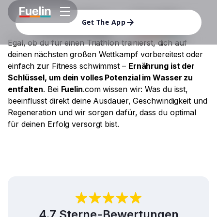
Get The App
Egal, ob du für einen Triathlon trainierst, dich auf
deinen nächsten großen Wettkampf vorbereitest oder
einfach zur Fitness schwimmst –
Ernährung ist der
Schlüssel, um dein volles Potenzial im Wasser zu
entfalten
. Bei
Fuelin
.com wissen wir: Was du isst,
beeinflusst direkt deine Ausdauer, Geschwindigkeit und
Regeneration und wir sorgen dafür, dass du optimal
für deinen Erfolg versorgt bist.
4.7 Sterne-Bewertungen