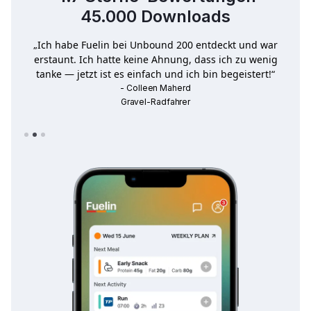
45.000 Downloads
war
„Hilft mir, Bewusstsein und gesunde Gewohnheiten zu
nig
entwickeln, nimmt mir die Sorgen ab und hilft mir, den
!“
Überblick zu behalten!“
- Rob Castaneda
Freizeitsportler
Slide 3 of 3.